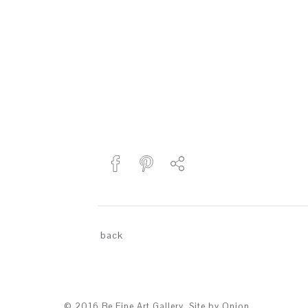
back
© 2016 Be Fine Art Gallery. Site by
Onion