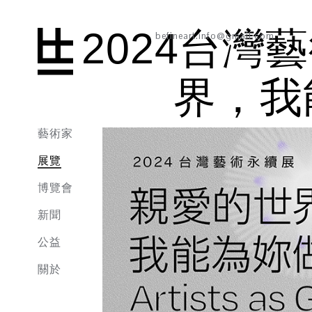
2024台
befineart.info@gmail.com
界，我
藝術家
展覽
博覽會
新聞
公益
關於