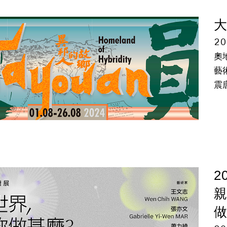
大
20
奧
藝
震
2