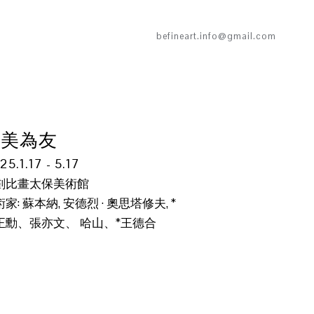
befineart.info@gmail.com
與美為友
25.1.17 - 5.17
劃比畫太保美術館
家: 蘇本納, 安德烈 · 奧思塔修夫, *
正勳、張亦文、 哈山、*王德合