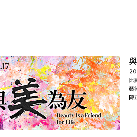
20
比
藝術
陳